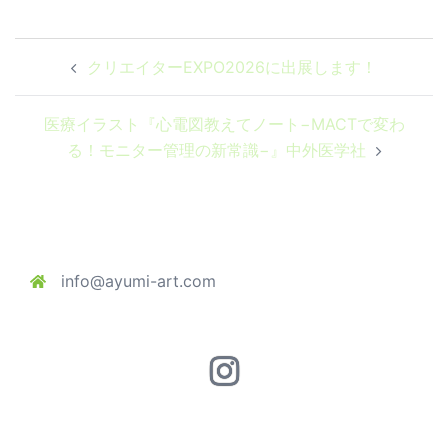
投
クリエイターEXPO2026に出展します！
稿
ナ
医療イラスト『心電図教えてノート−MACTで変わ
ビ
る！モニター管理の新常識−』中外医学社
ゲ
ー
シ
ョ
ン
info@ayumi-art.com
Instagram