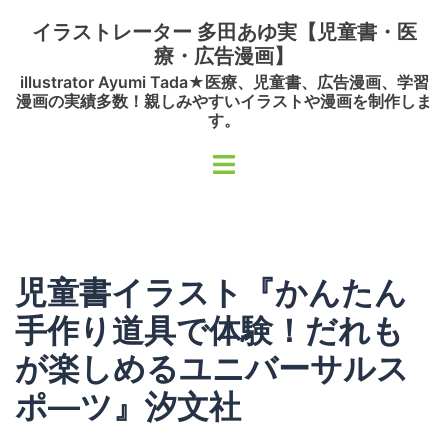
コ
イラストレーター 多田あゆ実【児童書・医
ン
療・広告漫画】
テ
illustrator Ayumi Tada★医療、児童書、広告漫画、学習
ン
漫画の実績多数！親しみやすいイラストや漫画を制作しま
ツ
す。
へ
ト
ス
グ
キ
ル
ッ
メ
プ
ニ
児童書イラスト『かんたん
ュ
ー
手作り道具で体験！だれも
が楽しめるユニバーサルス
ポ―ツ』汐文社