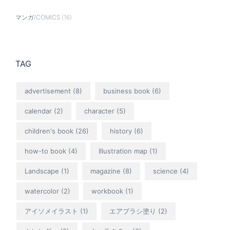
マンガ/COMICS
(16)
TAG
advertisement
(8)
business book
(6)
calendar
(2)
character
(5)
children's book
(26)
history
(6)
how-to book
(4)
Illustration map
(1)
Landscape
(1)
magazine
(8)
science
(4)
watercolor
(2)
workbook
(1)
アイソメイラスト
(1)
エアブラシ塗り
(2)