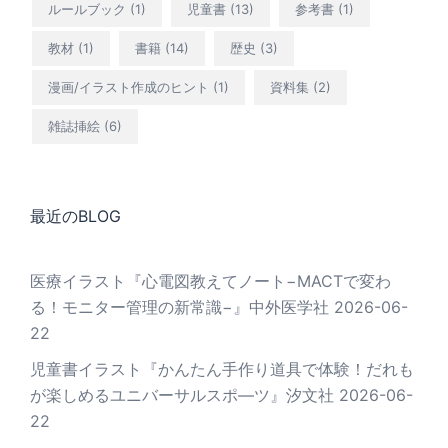
ルールブック
(1)
児童書
(13)
参考書
(1)
教材
(1)
書籍
(14)
歴史
(3)
漫画/イラスト作成のヒント
(1)
資料集
(2)
雑誌挿絵
(6)
最近のBLOG
医療イラスト『心電図教えてノート−MACTで変わ
る！モニター管理の新常識−』中外医学社
2026-06-
22
児童書イラスト『かんたん手作り道具で体験！だれも
が楽しめるユニバーサルスポ―ツ』汐文社
2026-06-
22