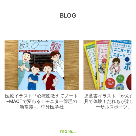
BLOG
医療イラスト『心電図教えてノート
児童書イラスト『かんた
−MACTで変わる！モニター管理の
具で体験！だれもが楽し
新常識−』中外医学社
ーサルスポ―ツ』
more…