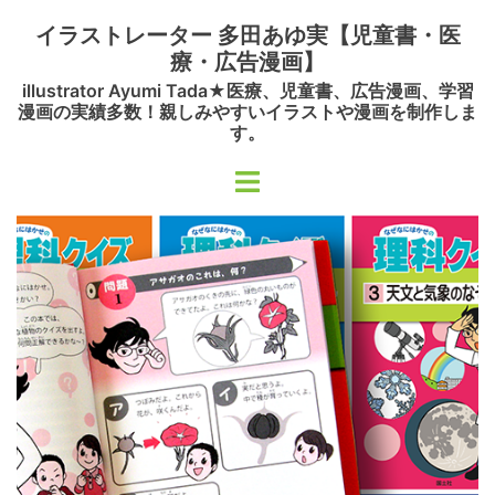
コ
イラストレーター 多田あゆ実【児童書・医
ン
療・広告漫画】
テ
illustrator Ayumi Tada★医療、児童書、広告漫画、学習
ン
漫画の実績多数！親しみやすいイラストや漫画を制作しま
ツ
す。
へ
ト
ス
グ
キ
ル
ッ
メ
プ
ニ
ュ
ー