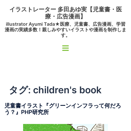
コ
イラストレーター 多田あゆ実【児童書・医
ン
療・広告漫画】
テ
illustrator Ayumi Tada★医療、児童書、広告漫画、学習
ン
漫画の実績多数！親しみやすいイラストや漫画を制作しま
ツ
す。
へ
ト
ス
グ
キ
ル
ッ
メ
プ
ニ
ュ
タグ:
children's book
ー
児童書イラスト『グリーンインフラって何だろ
う？』PHP研究所