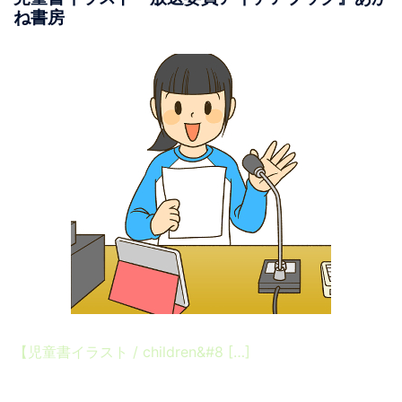
ね書房
【児童書イラスト / children&#8 […]