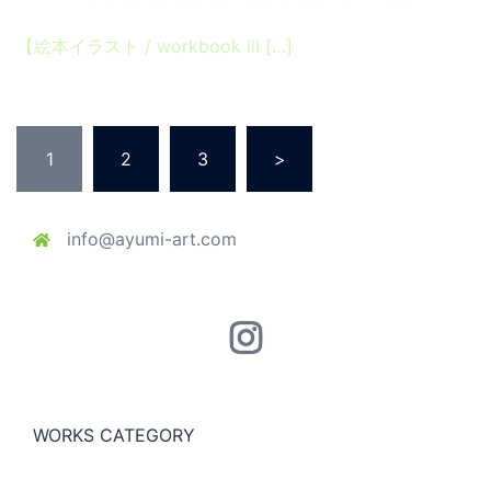
【絵本イラスト / workbook ill […]
投
1
2
3
>
稿
の
ペ
info@ayumi-art.com
ー
ジ
送
Instagram
り
WORKS CATEGORY