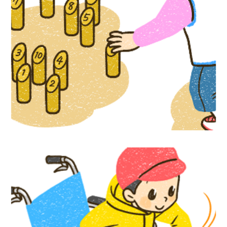
児童書イラスト『かんたん手作り道具で体
験！ だれもが楽しめるユニバーサルスポ
―ツ』汐文社