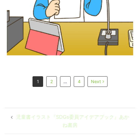
ク』あかね書房
1
2
…
4
Next
投
児童書イラスト『SDGs委員アイデアブック』あか
稿
ね書房
ナ
ビ