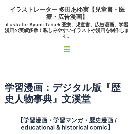
コ
イラストレーター 多田あゆ実【児童書・医
ン
療・広告漫画】
テ
illustrator Ayumi Tada★医療、児童書、広告漫画、学習
ン
漫画の実績多数！親しみやすいイラストや漫画を制作しま
ツ
す。
へ
ト
ス
グ
キ
ル
ッ
メ
プ
ニ
学習漫画：デジタル版『歴
ュ
ー
史人物事典』文溪堂
【学習漫画・学習マンガ・歴史漫画 /
educational & historical comic】