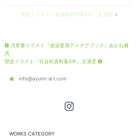
ナ
ビ
歴史イラスト『社会科資料集6年』文溪堂
ゲ
ー
シ
ョ
児童書イラスト『放送委員アイデアブック』あかね書
ン
房
歴史イラスト『社会科資料集6年』文溪堂
info@ayumi-art.com
Instagram
WORKS CATEGORY