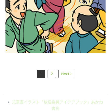
学習漫画：デジタル版『歴史人物事典』文
溪堂
1
2
Next
投
児童書イラスト『放送委員アイデアブック』あかね
稿
書房