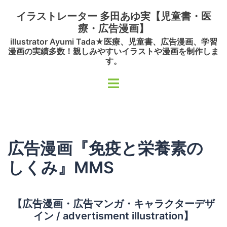
コ
イラストレーター 多田あゆ実【児童書・医
ン
療・広告漫画】
テ
illustrator Ayumi Tada★医療、児童書、広告漫画、学習
ン
漫画の実績多数！親しみやすいイラストや漫画を制作しま
ツ
す。
へ
ト
ス
グ
キ
ル
ッ
メ
プ
ニ
広告漫画『免疫と栄養素の
ュ
ー
しくみ』MMS
【広告漫画・広告マンガ・キャラクターデザ
イン / advertisment illustration】