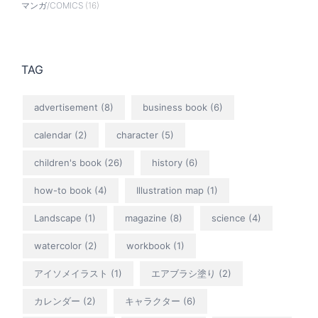
マンガ/COMICS
(16)
TAG
advertisement
(8)
business book
(6)
calendar
(2)
character
(5)
children's book
(26)
history
(6)
how-to book
(4)
Illustration map
(1)
Landscape
(1)
magazine
(8)
science
(4)
watercolor
(2)
workbook
(1)
アイソメイラスト
(1)
エアブラシ塗り
(2)
カレンダー
(2)
キャラクター
(6)