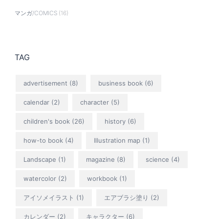
マンガ/COMICS
(16)
TAG
advertisement
(8)
business book
(6)
calendar
(2)
character
(5)
children's book
(26)
history
(6)
how-to book
(4)
Illustration map
(1)
Landscape
(1)
magazine
(8)
science
(4)
watercolor
(2)
workbook
(1)
アイソメイラスト
(1)
エアブラシ塗り
(2)
カレンダー
(2)
キャラクター
(6)