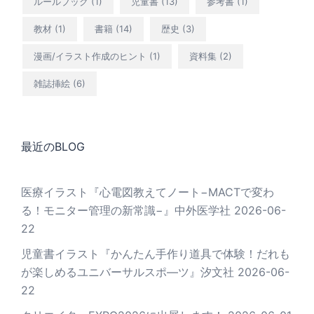
ルールブック
(1)
児童書
(13)
参考書
(1)
教材
(1)
書籍
(14)
歴史
(3)
漫画/イラスト作成のヒント
(1)
資料集
(2)
雑誌挿絵
(6)
最近のBLOG
医療イラスト『心電図教えてノート−MACTで変わ
る！モニター管理の新常識−』中外医学社
2026-06-
22
児童書イラスト『かんたん手作り道具で体験！だれも
が楽しめるユニバーサルスポ―ツ』汐文社
2026-06-
22