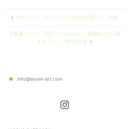
投
学習マンガ『３ステップでわかる呼吸ケア』学研
稿
ナ
児童書イラスト『見たい！知りたい！図書館はうら側
ビ
もすごい！』WAVE出版
ゲ
ー
シ
ョ
ン
info@ayumi-art.com
Instagram