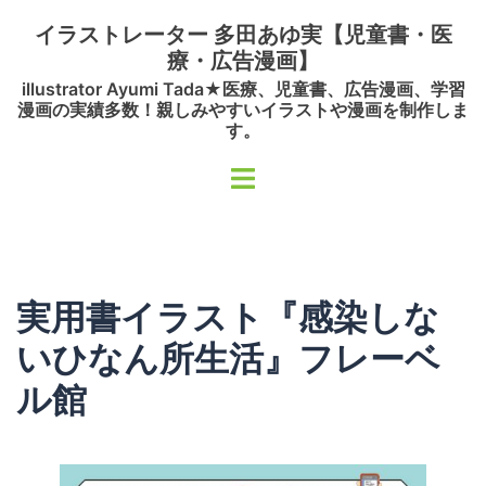
コ
イラストレーター 多田あゆ実【児童書・医
ン
療・広告漫画】
テ
illustrator Ayumi Tada★医療、児童書、広告漫画、学習
ン
漫画の実績多数！親しみやすいイラストや漫画を制作しま
ツ
す。
へ
ト
ス
グ
キ
ル
ッ
メ
プ
ニ
実用書イラスト『感染しな
ュ
ー
いひなん所生活』フレーベ
ル館