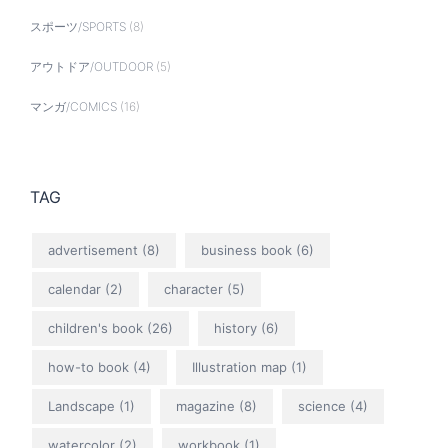
スポーツ/SPORTS
(8)
アウトドア/OUTDOOR
(5)
マンガ/COMICS
(16)
TAG
advertisement
(8)
business book
(6)
calendar
(2)
character
(5)
children's book
(26)
history
(6)
how-to book
(4)
Illustration map
(1)
Landscape
(1)
magazine
(8)
science
(4)
watercolor
(2)
workbook
(1)