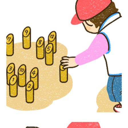
児童書イラスト『かんたん手作り道具で体
験！ だれもが楽しめるユニバーサルスポ
―ツ』汐文社