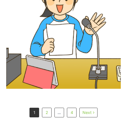
児童書イラスト『放送委員アイデアブッ
ク』あかね書房
1
2
…
4
Next