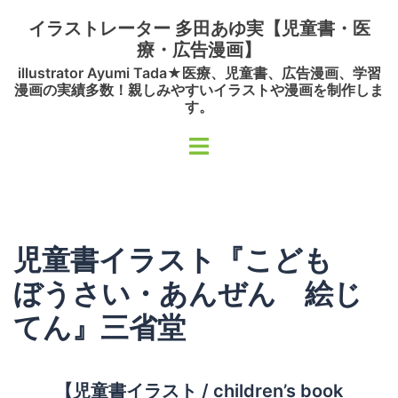
コ
イラストレーター 多田あゆ実【児童書・医
ン
療・広告漫画】
テ
illustrator Ayumi Tada★医療、児童書、広告漫画、学習
ン
漫画の実績多数！親しみやすいイラストや漫画を制作しま
ツ
す。
へ
ト
ス
グ
キ
ル
ッ
メ
プ
ニ
児童書イラスト『こども
ュ
ー
ぼうさい・あんぜん 絵じ
てん』三省堂
【児童書イラスト / children’s book