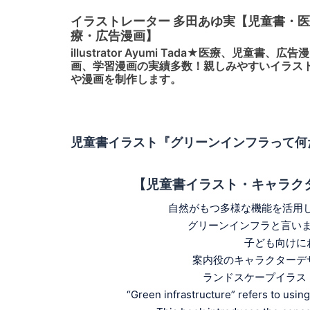
コ
イラストレーター 多田あゆ実【児童書・医
ン
療・広告漫画】
テ
illustrator Ayumi Tada★医療、児童書、広告漫
ン
画、学習漫画の実績多数！親しみやすいイラス
ツ
や漫画を制作します。
へ
ス
キ
児童書イラスト『グリーンインフラって何
ッ
プ
【児童書イラスト・キャラクターデザイン/
自然がもつ多様な機能を活用し
グリーンインフラと言い
子ども向けに
案内役のキャラクターデ
ランドスケープイラス
“Green infrastructure” refers to using