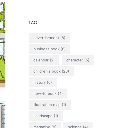
TAG
advertisement
(8)
business book
(6)
calendar
(2)
character
(5)
children's book
(26)
history
(6)
how-to book
(4)
Illustration map
(1)
Landscape
(1)
magazine
(8)
science
(4)