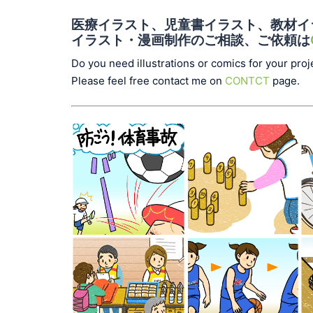
医療イラスト、児童書イラスト、教材イ
イラスト・漫画制作のご相談、ご依頼は
Do you need illustrations or comics for your proj
Please feel free contact me on
CONTCT
page.
ショート動画
児童書イラス
『防ごう！体
ト『かんたん
育事故』
手作り道具で
体験！ だれ
もが楽しめる
ユニバーサル
スポ―ツ』汐
児童書イラス
スポーツイラ
文社
ト『アクティ
スト『バスケ
ブ！家庭科』
ットボールル