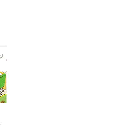
。
ス
ィ
』
ス
員
ッ