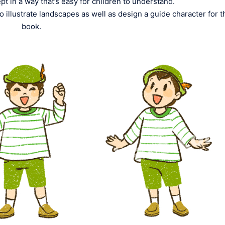
t in a way that’s easy for children to understand.
o illustrate landscapes as well as design a guide character for t
book.