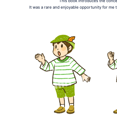
This book introduces the concep
It was a rare and enjoyable opportunity for me t