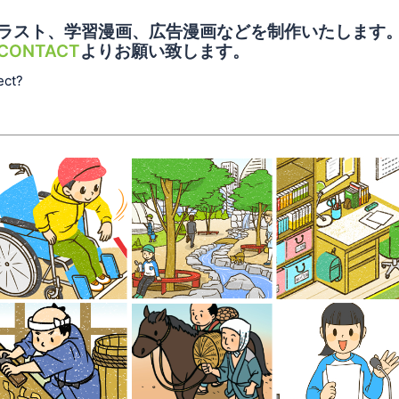
ラスト、学習漫画、広告漫画などを制作いたします
CONTACT
よりお願い致します。
ect?
『かんたん手
児童書イラス
児童書イラ
作り道具で体
ト『グリーン
ト『アクテ
験！ だれも
インフラって
ブ！家庭科
が楽しめるユ
何だろう？』
偕成社
ニバーサルス
PHP研究所
ポ―ツ』汐文
社
学習漫画『未
歴史イラスト
児童書イラ
来につなぐ日
『社会科資料
ト『放送委
本の工芸品』
集6年』文溪堂
アイデアブ