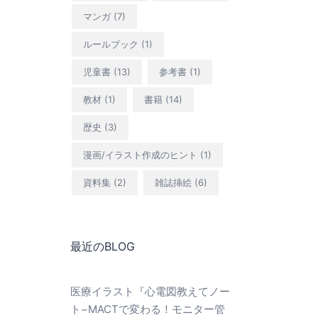
マンガ
(7)
ルールブック
(1)
児童書
(13)
参考書
(1)
教材
(1)
書籍
(14)
歴史
(3)
漫画/イラスト作成のヒント
(1)
資料集
(2)
雑誌挿絵
(6)
最近のBLOG
医療イラスト『心電図教えてノー
ト−MACTで変わる！モニター管