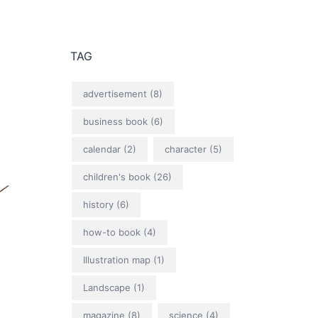
TAG
advertisement
(8)
business book
(6)
calendar
(2)
character
(5)
children's book
(26)
history
(6)
how-to book
(4)
Illustration map
(1)
Landscape
(1)
magazine
(8)
science
(4)