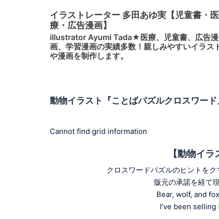
コ
イラストレーター 多田あゆ実【児童書・医
ン
療・広告漫画】
テ
illustrator Ayumi Tada★医療、児童書、広告漫
ン
画、学習漫画の実績多数！親しみやすいイラス
ツ
や漫画を制作します。
へ
ス
キ
動物イラスト『ことばパズルクロスワード
ッ
プ
Cannot find grid information
【動物イラスト /
クロスワードパズルのヒントをク
版元の承諾を経て
Bear, wolf, and fo
I’ve been selling