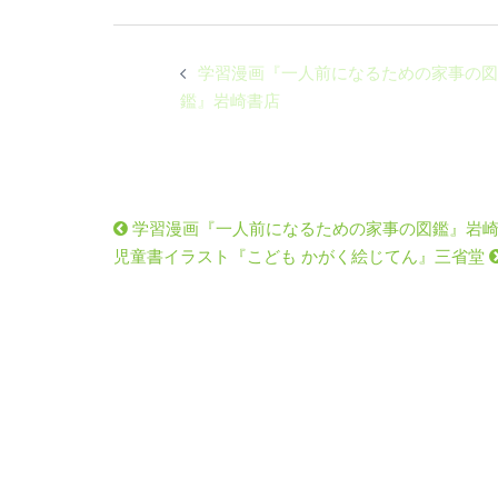
投
学習漫画『一人前になるための家事の図
稿
鑑』岩崎書店
ナ
ビ
学習漫画『一人前になるための家事の図鑑』岩
ゲ
児童書イラスト『こども かがく絵じてん』三省堂
ー
シ
ョ
ン