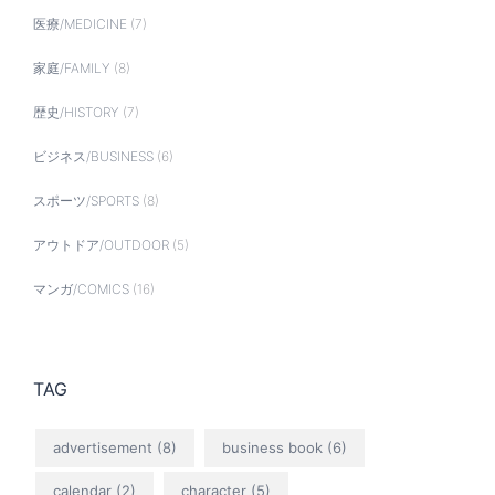
医療/MEDICINE
(7)
家庭/FAMILY
(8)
歴史/HISTORY
(7)
ビジネス/BUSINESS
(6)
スポーツ/SPORTS
(8)
アウトドア/OUTDOOR
(5)
マンガ/COMICS
(16)
TAG
advertisement
(8)
business book
(6)
calendar
(2)
character
(5)