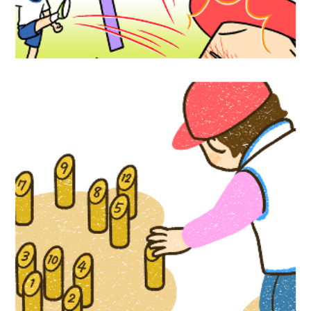
児童書イラスト『かんたん手作り道具で体
験！ だれもが楽しめるユニバーサルスポ
―ツ』汐文社