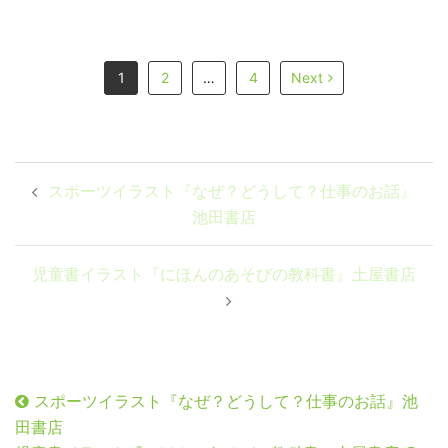
1
2
…
4
Next
投
スポーツイラスト『なぜ？どうして？仕事のお話』
稿
池田書店
ナ
ビ
児童書イラスト『にほんのあそびの教科書』土屋書店
ゲ
ー
シ
ョ
ン
スポーツイラスト『なぜ？どうして？仕事のお話』池
田書店