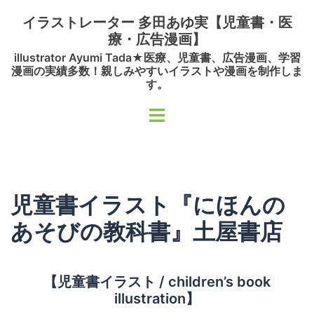
コ
イラストレーター 多田あゆ実【児童書・医
ン
療・広告漫画】
テ
illustrator Ayumi Tada★医療、児童書、広告漫画、学習
ン
漫画の実績多数！親しみやすいイラストや漫画を制作しま
ツ
す。
へ
ト
ス
グ
キ
ル
ッ
メ
プ
ニ
児童書イラスト『にほんの
ュ
ー
あそびの教科書』土屋書店
【児童書イラスト / children’s book
illustration】