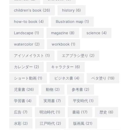
children's book
(26)
history
(6)
how-to book
(4)
Illustration map
(1)
Landscape
(1)
magazine
(8)
science
(4)
watercolor
(2)
workbook
(1)
アイソメイラスト
(1)
エアブラシ塗り
(2)
カレンダー
(2)
キャラクター
(6)
ショート動画
(1)
ビジネス書
(4)
ベタ塗り
(19)
児童書
(26)
動物
(2)
参考書
(2)
学習書
(4)
実用書
(7)
平安時代
(1)
広告
(7)
明治時代
(1)
書籍
(17)
歴史
(6)
水彩
(2)
江戸時代
(2)
版画風
(21)