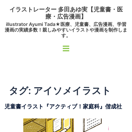
コ
イラストレーター 多田あゆ実【児童書・医
ン
療・広告漫画】
テ
illustrator Ayumi Tada★医療、児童書、広告漫画、学習
ン
漫画の実績多数！親しみやすいイラストや漫画を制作しま
ツ
す。
へ
ト
ス
グ
キ
ル
ッ
メ
プ
ニ
ュ
タグ:
アイソメイラスト
ー
児童書イラスト『アクティブ！家庭科』偕成社