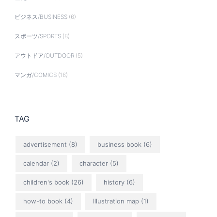
ビジネス/BUSINESS
(6)
スポーツ/SPORTS
(8)
アウトドア/OUTDOOR
(5)
マンガ/COMICS
(16)
TAG
advertisement
(8)
business book
(6)
calendar
(2)
character
(5)
children's book
(26)
history
(6)
how-to book
(4)
Illustration map
(1)