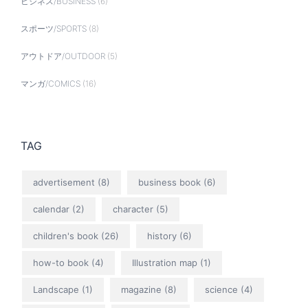
ビジネス/BUSINESS
(6)
スポーツ/SPORTS
(8)
アウトドア/OUTDOOR
(5)
マンガ/COMICS
(16)
TAG
advertisement
(8)
business book
(6)
calendar
(2)
character
(5)
children's book
(26)
history
(6)
how-to book
(4)
Illustration map
(1)
Landscape
(1)
magazine
(8)
science
(4)