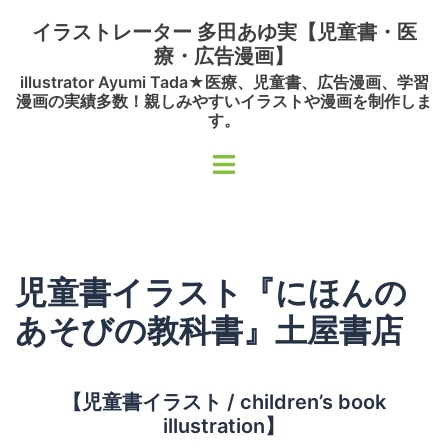
コ
イラストレーター 多田あゆ実【児童書・医
ン
療・広告漫画】
テ
illustrator Ayumi Tada★医療、児童書、広告漫画、学習
ン
漫画の実績多数！親しみやすいイラストや漫画を制作しま
ツ
す。
へ
ト
ス
グ
キ
ル
ッ
メ
プ
ニ
児童書イラスト『にほんの
ュ
ー
あそびの教科書』土屋書店
【児童書イラスト / children’s book
illustration】