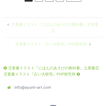
投
児童書イラスト『にほんのあそびの教科書』土屋書
稿
店
ナ
ビ
児童書イラスト『占い大研究』PHP研究所
ゲ
ー
シ
ョ
児童書イラスト『にほんのあそびの教科書』土屋書店
ン
児童書イラスト『占い大研究』PHP研究所
info@ayumi-art.com