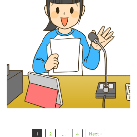
児童書イラスト『放送委員アイデアブッ
ク』あかね書房
1
2
…
4
Next