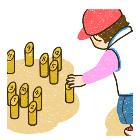
児童書イラスト『かんたん手作り道具で体
験！ だれもが楽しめるユニバーサルスポ
―ツ』汐文社