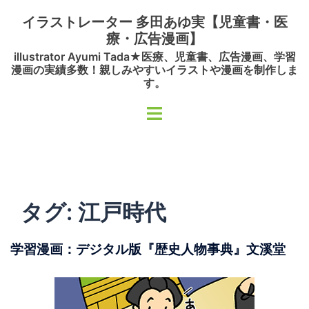
コ
イラストレーター 多田あゆ実【児童書・医
ン
療・広告漫画】
テ
illustrator Ayumi Tada★医療、児童書、広告漫画、学習
ン
漫画の実績多数！親しみやすいイラストや漫画を制作しま
ツ
す。
へ
ト
ス
グ
キ
ル
ッ
メ
プ
ニ
ュ
タグ:
江戸時代
ー
学習漫画：デジタル版『歴史人物事典』文溪堂