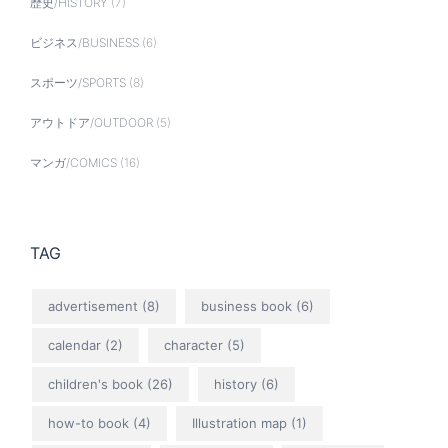
歴史/HISTORY
(7)
ビジネス/BUSINESS
(6)
スポーツ/SPORTS
(8)
アウトドア/OUTDOOR
(5)
マンガ/COMICS
(16)
TAG
advertisement
(8)
business book
(6)
calendar
(2)
character
(5)
children's book
(26)
history
(6)
how-to book
(4)
Illustration map
(1)